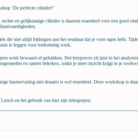
hop ‘De perfecte cilinder!’
echte en gelijkmatige cilinder is daarom essentieel voor een goed eind
 draaivaardigheden.
 die niet altijd bijdragen aan het resultaat dat je voor ogen hebt. Tij
 basis te leggen voor toekomstig werk.
een werk bewaard of gebakken. Het leerproces zit juist in het analyse
gesneden en samen bekeken, zodat je meer inzicht krijgt in je werkwij
nige basiservaring met draaien is wel essentieel. Deze workshop is daa
 Lunch en het gebruik van klei zijn inbegrepen.