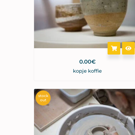
0.00
€
kopje koffie
stock
out