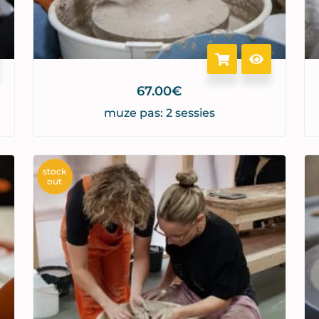
67.00
€
muze pas: 2 sessies
stock
out